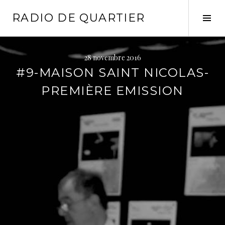
Aller
RADIO DE QUARTIER
au
Tog
contenu
Sid
principal
28 novembre 2016
#9-MAISON SAINT NICOLAS-
PREMIÈRE EMISSION