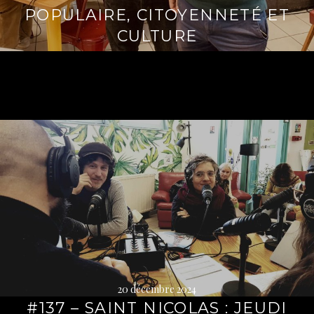
POPULAIRE, CITOYENNETÉ ET
CULTURE
Lire
la
suite
→
20 décembre 2024
#137 – SAINT NICOLAS : JEUDI