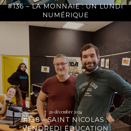
#136 – LA MONNAIE : UN LUNDI
NUMÉRIQUE
Lire
la
suite
→
20 décembre 2024
#138 – SAINT NICOLAS :
VENDREDI ÉDUCATION