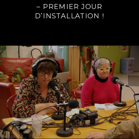
– PREMIER JOUR
D’INSTALLATION !
Lire
la
suite
→