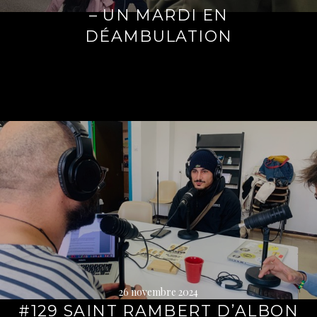
– UN MARDI EN
DÉAMBULATION
Lire
la
suite
→
26 novembre 2024
#129 SAINT RAMBERT D’ALBON