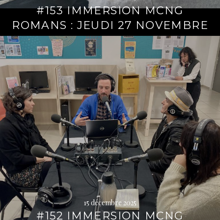
#153 IMMERSION MCNG
ROMANS : JEUDI 27 NOVEMBRE
Lire
la
suite
→
15 décembre 2025
#152 IMMERSION MCNG