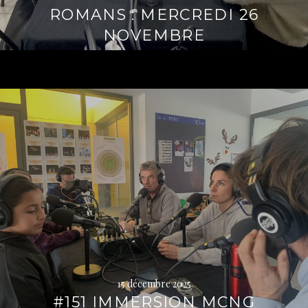
ROMANS : MERCREDI 26
NOVEMBRE
Lire
la
suite
→
15 décembre 2025
#151 IMMERSION MCNG