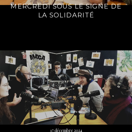
MERCREDI SOUS LE SIGNE DE
LA SOLIDARITÉ
Lire
la
suite
→
17 décembre 2024