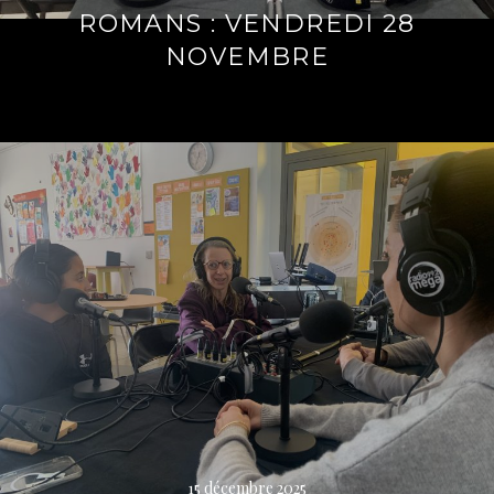
ROMANS : VENDREDI 28
NOVEMBRE
Lire
la
suite
→
15 décembre 2025