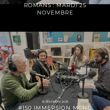
ROMANS : MARDI 25
NOVEMBRE
Lire
la
suite
→
15 décembre 2025
#150 IMMERSION MCNG