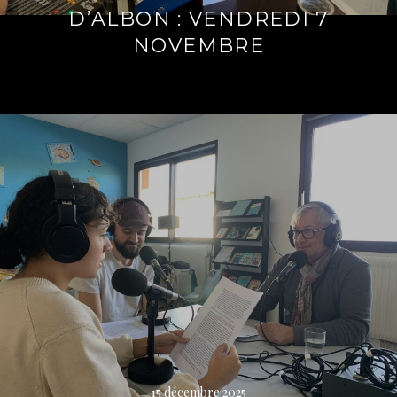
D’ALBON : VENDREDI 7
NOVEMBRE
Lire
la
suite
→
15 décembre 2025