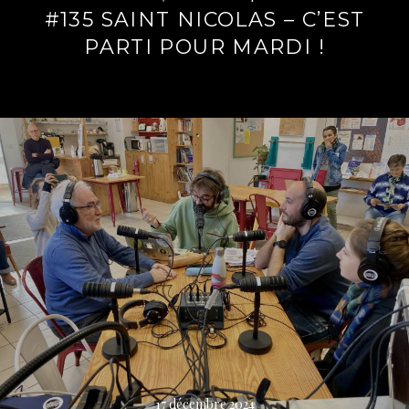
#135 SAINT NICOLAS – C’EST
PARTI POUR MARDI !
Lire
la
suite
→
17 décembre 2024