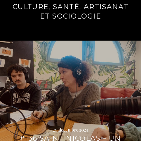
CULTURE, SANTÉ, ARTISANAT
ET SOCIOLOGIE
Lire
la
suite
→
20 décembre 2024
#136 SAINT NICOLAS – UN