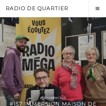
Aller
RADIO DE QUARTIER
au
Tog
contenu
Sid
principal
Lire
la
suite
→
18 décembre 2025
#157 IMMERSION MAISON DE