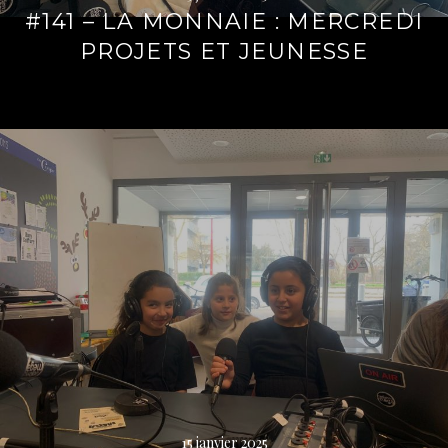
#141 – LA MONNAIE : MERCREDI
PROJETS ET JEUNESSE
Lire
la
suite
→
15 janvier 2025