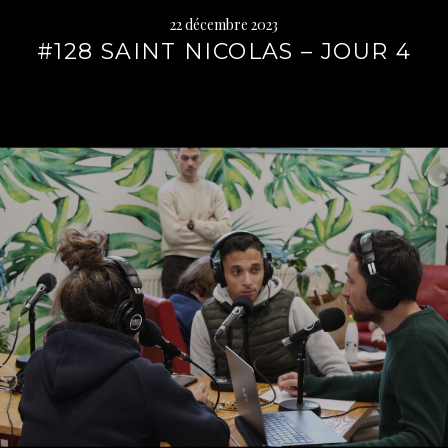
22 décembre 2023
#128 SAINT NICOLAS – JOUR 4
Lire
la
suite
→