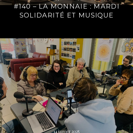
#140 – LA MONNAIE : MARDI
SOLIDARITÉ ET MUSIQUE
Lire
la
suite
→
14 janvier 2025