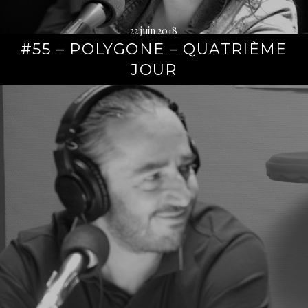
22 juin 2018
#55 – POLYGONE – QUATRIÈME
JOUR
Lire
la
suite
→