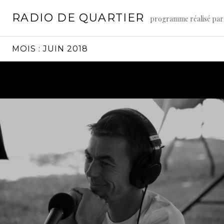
Aller
RADIO DE QUARTIER
au
programme réalisé par
contenu
principal
MOIS :
JUIN 2018
Lire
la
suite
→