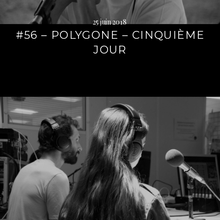
25 juin 2018
#56 – POLYGONE – CINQUIÈME
JOUR
Lire
la
suite
→