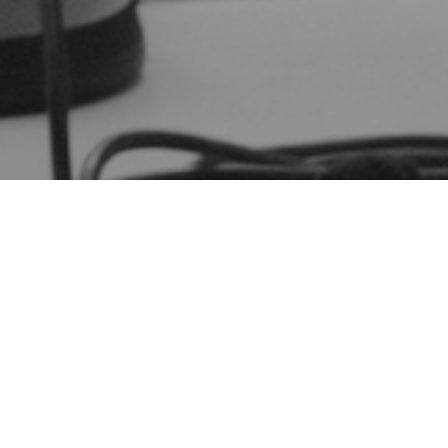
Nous recevons en ce mercredi 21 décembre :
Mélanie Arnavon, Directrice de la maison des
solidarités Nelson Mandela
Fortsere, membre actif de l’association Amazigh
Drôme-Ardèche
Vedat Akbulut et Selemi Aslantas, président et vice
président de l’association Franco-Turque