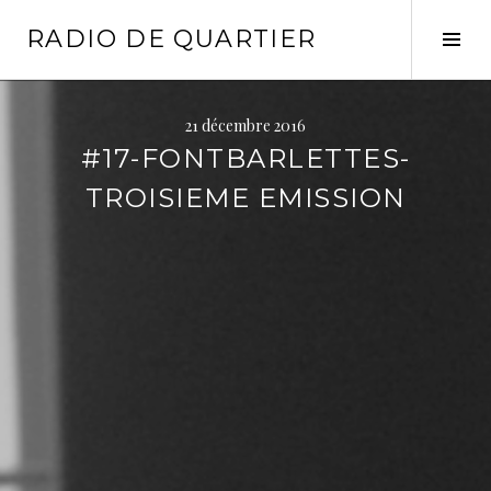
Aller
RADIO DE QUARTIER
au
Tog
contenu
Sid
principal
21 décembre 2016
#17-FONTBARLETTES-
TROISIEME EMISSION