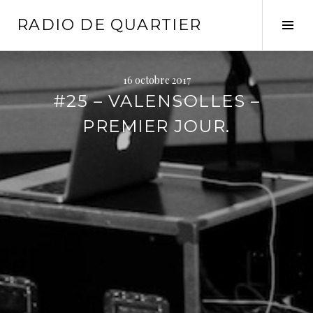
Aller
RADIO DE QUARTIER
au
Tog
contenu
Sid
principal
16 octobre 2017
#25 – VALENSOLLES –
PREMIER JOUR.