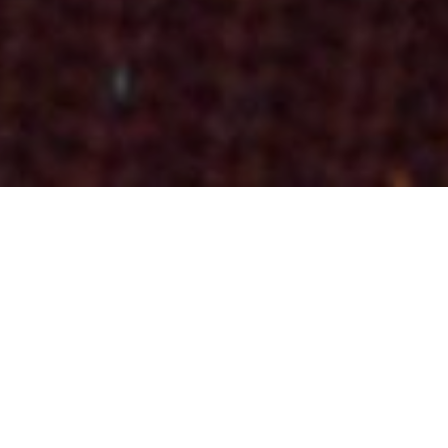
Jour 1| L’équipe est bien arrivée et bien installée à la
Maison de quartier Saint-Nicolas de Romans
Une immersion un peu particulière cette année mais …
immersion quand même !
ECHANGES & REGARDS
(12:10)