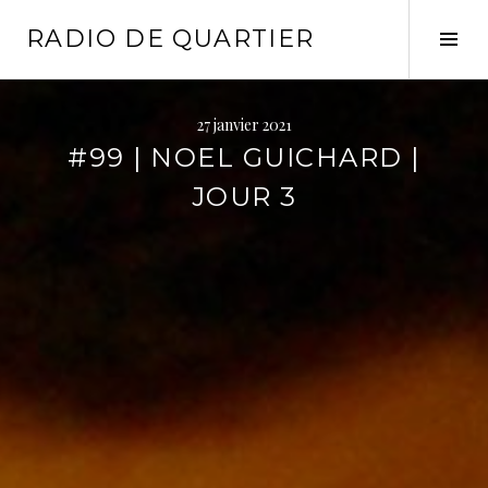
Aller
RADIO DE QUARTIER
au
Tog
contenu
Sid
principal
27 janvier 2021
#99 | NOEL GUICHARD |
JOUR 3