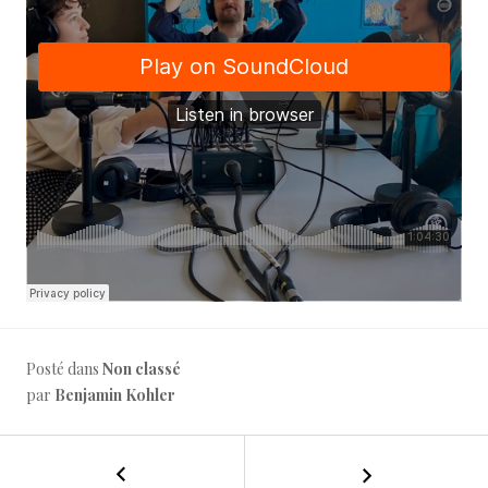
Posté dans
Non classé
par
Benjamin Kohler
←
#146
NAVIGATION
–