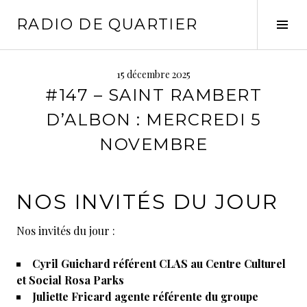
Aller
RADIO DE QUARTIER
au
Tog
contenu
Sid
principal
15 décembre 2025
#147 – SAINT RAMBERT
D’ALBON : MERCREDI 5
NOVEMBRE
NOS INVITÉS DU JOUR
Nos invités du jour :
Cyril Guichard référent CLAS au Centre Culturel
et Social Rosa Parks
Juliette Fricard agente référente du groupe