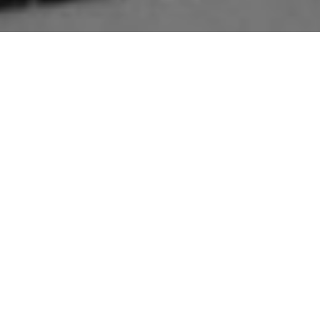
Pour ce cinquième et dernier jour d’immersion à la
Maison Pour Tous de Valensolles nous avons reçu dans
« Echanges et regards »
: