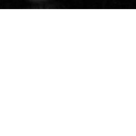
Pour cette dernière immersion radiophonique de
l’année 2018, Radio Méga pose ses valises à Romans-
sur-Isère, dans la Maison de Quartier Saint-Nicolas.