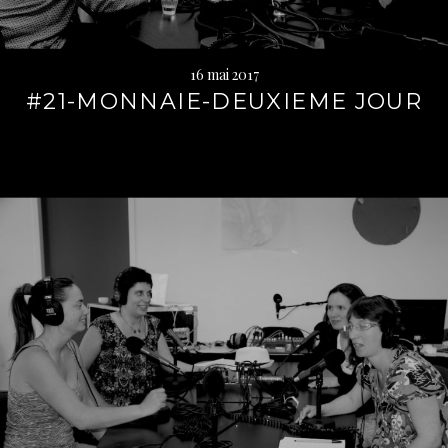
16 mai 2017
#21-MONNAIE-DEUXIEME JOUR
Lire
la
suite
→