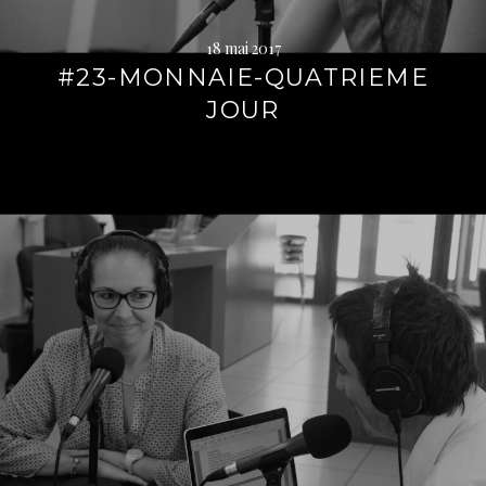
18 mai 2017
#23-MONNAIE-QUATRIEME
JOUR
Lire
la
suite
→