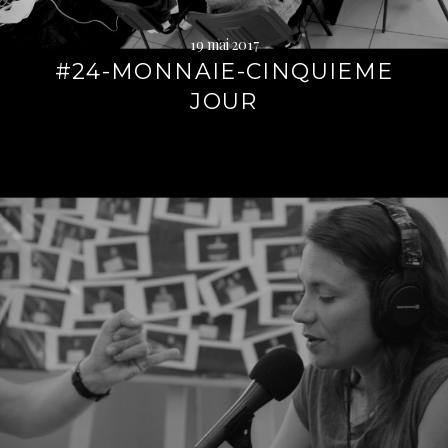
19 mai 2017
#24-MONNAIE-CINQUIEME
JOUR
Lire
la
suite
→