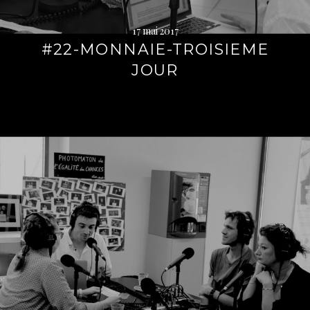
17 mai 2017
#22-MONNAIE-TROISIEME
JOUR
Lire
la
suite
→