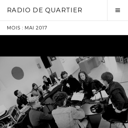
Aller
RADIO DE QUARTIER
au
Tog
contenu
Sid
principal
MOIS :
MAI 2017
Lire
la
suite
→