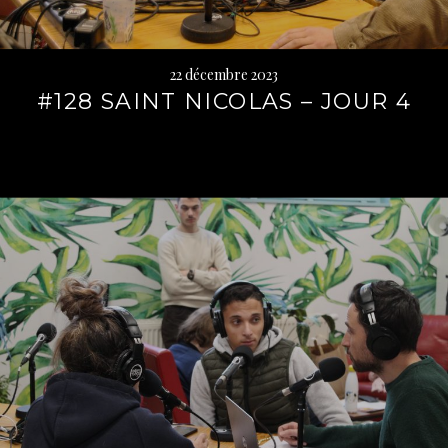
22 décembre 2023
#128 SAINT NICOLAS – JOUR 4
Lire
la
suite
→