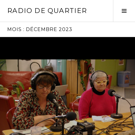
Aller
RADIO DE QUARTIER
au
Tog
contenu
Sid
principal
MOIS :
DÉCEMBRE 2023
Lire
la
suite
→