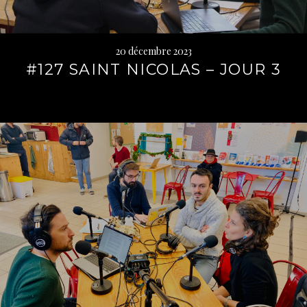
20 décembre 2023
#127 SAINT NICOLAS – JOUR 3
Lire
la
suite
→