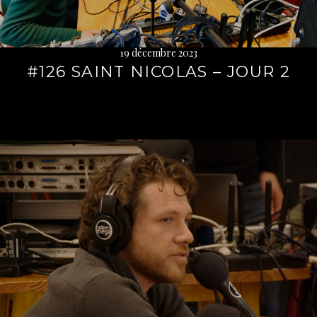
19 décembre 2023
#126 SAINT NICOLAS – JOUR 2
Lire
la
suite
→