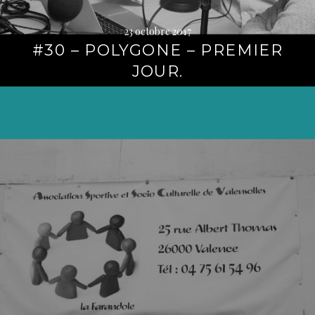
23 octobre 2017
#30 – POLYGONE – PREMIER
JOUR.
Lire
la
suite
→