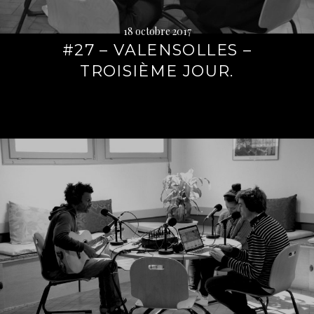
18 octobre 2017
#27 – VALENSOLLES –
TROISIÈME JOUR.
Lire
la
suite
→