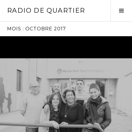
Aller
RADIO DE QUARTIER
au
Tog
contenu
Sid
principal
MOIS :
OCTOBRE 2017
Lire
la
suite
→