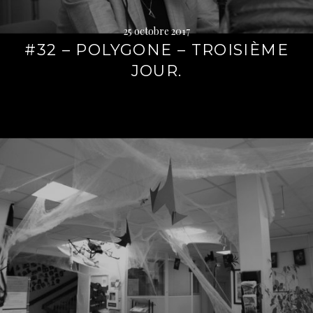
25 octobre 2017
#32 – POLYGONE – TROISIÈME
JOUR.
Lire
la
suite
→