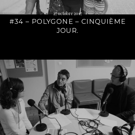
27 octobre 2017
#34 – POLYGONE – CINQUIÈME
JOUR.
Lire
la
suite
→