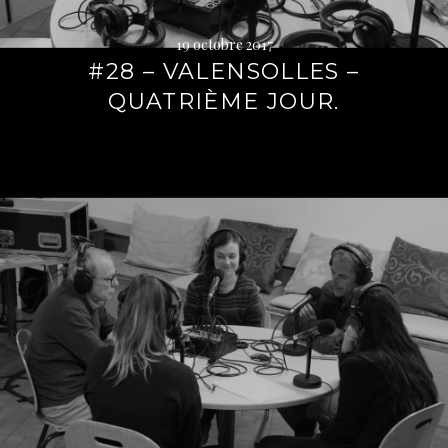
19 octobre 2017
#28 – VALENSOLLES –
QUATRIÈME JOUR.
Lire
la
suite
→