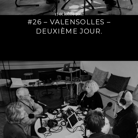
17 octobre 2017
#26 – VALENSOLLES –
DEUXIÈME JOUR.
Lire
la
suite
→