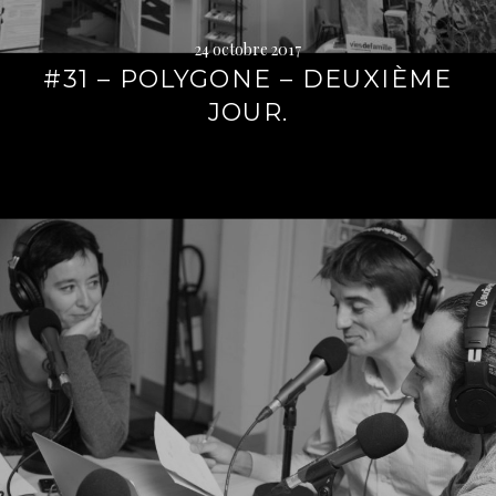
24 octobre 2017
#31 – POLYGONE – DEUXIÈME
JOUR.
Lire
la
suite
→