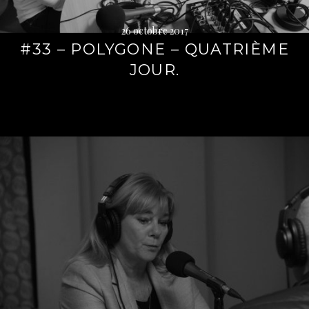
26 octobre 2017
#33 – POLYGONE – QUATRIÈME
JOUR.
Lire
la
suite
→