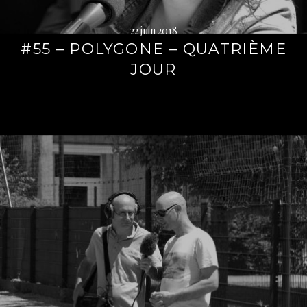
22 juin 2018
#55 – POLYGONE – QUATRIÈME
JOUR
Lire
la
suite
→