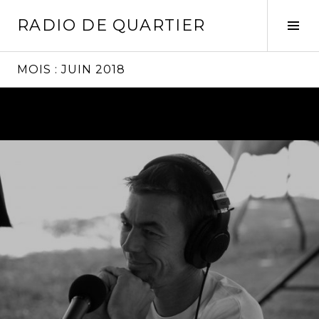
Aller
RADIO DE QUARTIER
au
Tog
contenu
Sid
principal
MOIS :
JUIN 2018
Lire
la
suite
→