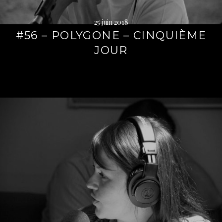
25 juin 2018
#56 – POLYGONE – CINQUIÈME
JOUR
Lire
la
suite
→