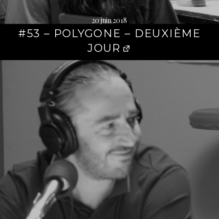
20 juin 2018
#53 – POLYGONE – DEUXIÈME
JOUR
Lire
la
suite
→