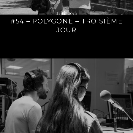
21 juin 2018
#54 – POLYGONE – TROISIÈME
JOUR
Lire
la
suite
→