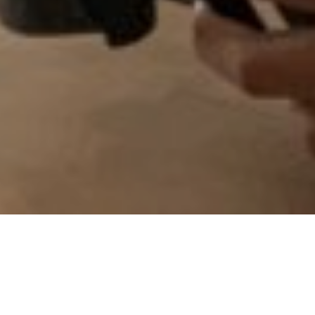
En direct avec la
Maison citoyenne Noël Guichard
au Fil
de Faire
Au programme, 2h de direct avec en invités :