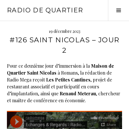
Aller
RADIO DE QUARTIER
au
Tog
contenu
Sid
principal
19 décembre 2023
#126 SAINT NICOLAS – JOUR
2
Pour ce deuxième jour d’immersion à la
Maison de
Quartier Saint Nicolas
à Romans, la rédaction de
Radio Mega reçoit
Les Petites Cantines
, projet de
restaurant associatif et participatif en cours
d’implantation, ainsi que
Renaud Meterau
, chercheur
et maitre de conférence en économie.